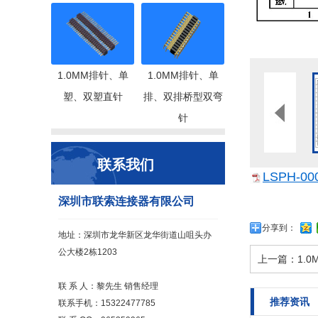
1.0MM排针、单
1.0MM排针、单
塑、双塑直针
排、双排桥型双弯
针
联系我们
LSPH-000
深圳市联索连接器有限公司
分享到：
地址：深圳市龙华新区龙华街道山咀头办
公大楼2栋1203
上一篇：
1.
联 系 人：黎先生 销售经理
推荐资讯
联系手机：15322477785