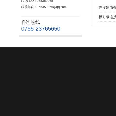
联 系 QQ：965359965
联系邮箱：965359965@qq.com
连接器简
板对板连
咨询热线
0755-23765650